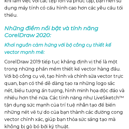
khi làm việc với các tệp lớn và phức tạp, bạn nên sử
dụng máy tính có cấu hình cao hơn các yêu cầu tối
thiểu.
Những điểm nổi bật và tính năng
CorelDraw 2020:
Khơi nguồn cảm hứng với bộ công cụ thiết kế
vector mạnh mẽ:
CorelDraw 2019 tiếp tục khẳng định vị thế là một
trong những phần mềm thiết kế vector hàng đầu.
Với bộ công cụ vẽ, tạo hình và chỉnh sửa vector trực
quan, bạn có thể dễ dàng tạo ra những logo sắc
nét, biểu tượng ấn tượng, hình minh họa độc đáo và
nhiều hơn thế nữa. Các tính năng như LiveSketch™
tận dụng sức mạnh của trí tuệ nhân tạo để biến
những nét vẽ tự do của bạn thành các đường cong
vector chính xác, giúp bạn thỏa sức sáng tạo mà
không bị gò bó bởi kỹ thuật.