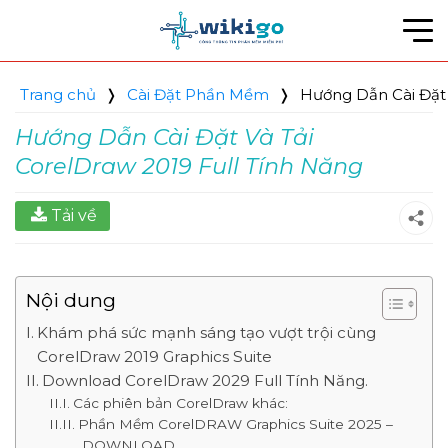
Bỏ
qua
nội
dung
Trang chủ
❭
Cài Đặt Phần Mềm
❭
Hướng Dẫn Cài Đặt 
Hướng Dẫn Cài Đặt Và Tải
CorelDraw 2019 Full Tính Năng
Tải về
Nội dung
Khám phá sức mạnh sáng tạo vượt trội cùng
CorelDraw 2019 Graphics Suite
Download CorelDraw 2029 Full Tính Năng.
Các phiên bản CorelDraw khác:
Phần Mềm CorelDRAW Graphics Suite 2025 –
DOWNLOAD