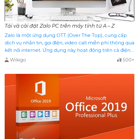
Tải và cài đặt Zalo PC trên máy tính từ A – Z
Zalo là một ứng dụng OTT (Over The Top), cung cấp
dịch vụ nhắn tin, gọi điện, video call miễn phí thông qua
kết nối internet. Ứng dụng này hoạt động trên cả điện
thoại di động và máy tính, cho phép người dùng dễ
Wikigo
500+
dàng kết nối với bạn bè, gia đình và đồng [...]