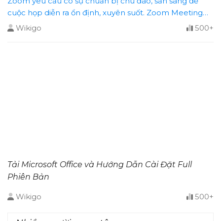
Zoom yêu cầu có sự chuẩn bị chu đáo, sẵn sàng để
cuộc họp diễn ra ổn định, xuyên suốt. Zoom Meeting
cho phép người họp có thể họp trên máy tính PC,
Wikigo
500+
họp qua điện thoại di động thông minh (smart phone)
[...]
Tải Microsoft Office và Hướng Dẫn Cài Đặt Full
Phiên Bản
Wikigo
500+