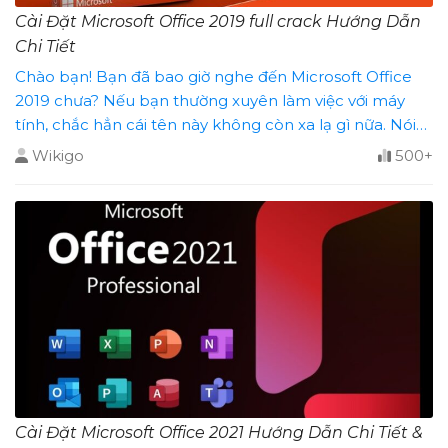
Cài Đặt Microsoft Office 2019 full crack Hướng Dẫn
Chi Tiết
Chào bạn! Bạn đã bao giờ nghe đến Microsoft Office
2019 chưa? Nếu bạn thường xuyên làm việc với máy
tính, chắc hẳn cái tên này không còn xa lạ gì nữa. Nói
một cách đơn giản, Office 2019 là một bộ ứng dụng văn
Wikigo
500+
phòng mạnh mẽ, được phát triển bởi “ông lớn”
Microsoft, [...]
Cài Đặt Microsoft Office 2021 Hướng Dẫn Chi Tiết &