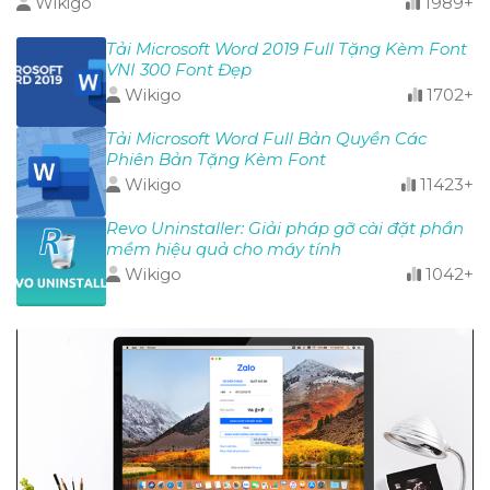
Wikigo
1989+
Tải Microsoft Word 2019 Full Tặng Kèm Font
VNI 300 Font Đẹp
Wikigo
1702+
Tải Microsoft Word Full Bản Quyền Các
Phiên Bản Tặng Kèm Font
Wikigo
11423+
Revo Uninstaller: Giải pháp gỡ cài đặt phần
mềm hiệu quả cho máy tính
Wikigo
1042+