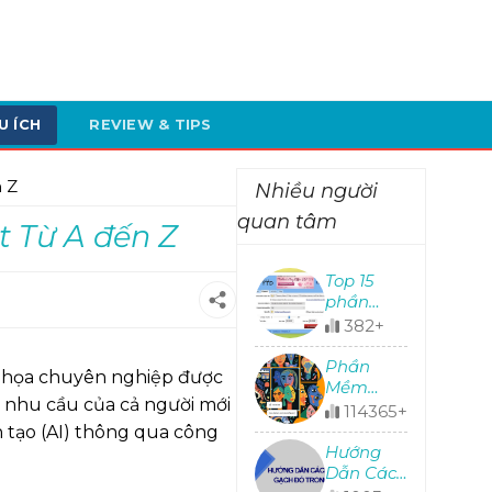
U ÍCH
REVIEW & TIPS
 Z
Nhiều người
quan tâm
t Từ A đến Z
Top 15
phần
mềm
382+
download
nhanh,
Phần
đồ họa chuyên nghiệp được
miễn phí
Mềm
g nhu cầu của cả người mới
chất
Adobe
114365+
lượng
Illustrator
n tạo (AI) thông qua công
nhất
Full Tính
Hướng
Năng
Dẫn Cách
Thiết kế