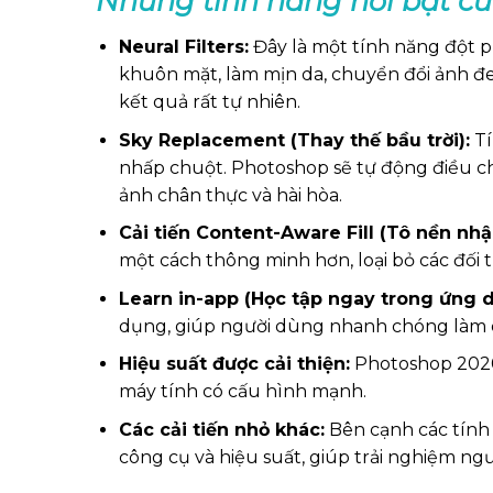
Những tính năng nổi bật c
Neural Filters:
Đây là một tính năng đột p
khuôn mặt, làm mịn da, chuyển đổi ảnh đen
kết quả rất tự nhiên.
Sky Replacement (Thay thế bầu trời):
Tí
nhấp chuột. Photoshop sẽ tự động điều ch
ảnh chân thực và hài hòa.
Cải tiến Content-Aware Fill (Tô nền nhậ
một cách thông minh hơn, loại bỏ các đố
Learn in-app (Học tập ngay trong ứng 
dụng, giúp người dùng nhanh chóng làm q
Hiệu suất được cải thiện:
Photoshop 2020 
máy tính có cấu hình mạnh.
Các cải tiến nhỏ khác:
Bên cạnh các tính 
công cụ và hiệu suất, giúp trải nghiệm ng