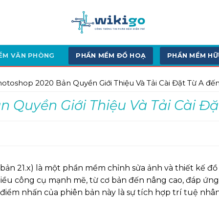
ỀM VĂN PHÒNG
PHẦN MỀM ĐỒ HOẠ
PHẦN MỀM HỮ
toshop 2020 Bản Quyền Giới Thiệu Và Tải Cài Đặt Từ A đến
 Quyền Giới Thiệu Và Tải Cài Đặ
 bản 21.x) là một phần mềm chỉnh sửa ảnh và thiết kế 
nhiều công cụ mạnh mẽ, từ cơ bản đến nâng cao, đáp ứn
điểm nhấn của phiên bản này là sự tích hợp trí tuệ nhâ