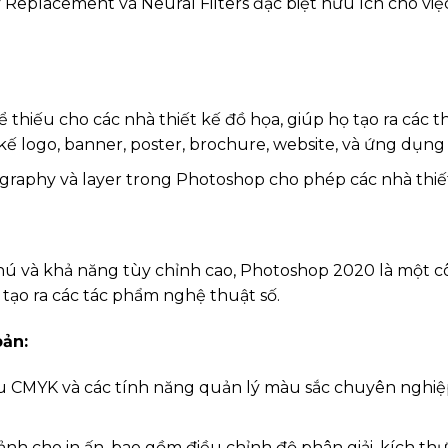
 Replacement và Neural Filters đặc biệt hữu ích cho vi
hiếu cho các nhà thiết kế đồ họa, giúp họ tạo ra các t
ế logo, banner, poster, brochure, website, và ứng dụng 
ography và layer trong Photoshop cho phép các nhà thiết
ú và khả năng tùy chỉnh cao, Photoshop 2020 là một c
à tạo ra các tác phẩm nghệ thuật số.
bản:
 CMYK và các tính năng quản lý màu sắc chuyên nghiệ
 cho in ấn, bao gồm điều chỉnh độ phân giải, kích thư