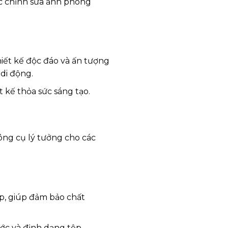
ệc chỉnh sửa ảnh phong
hiết kế độc đáo và ấn tượng
di động.
 kế thỏa sức sáng tạo.
ông cụ lý tưởng cho các
p, giúp đảm bảo chất
ớc và định dạng tệp.