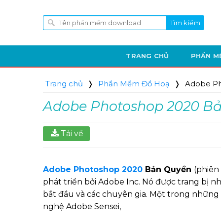
Bỏ
qua
nội
dung
TRANG CHỦ
PHẦN M
Trang chủ
❭
Phần Mềm Đồ Hoạ
❭
Adobe Pho
Adobe Photoshop 2020 Bản
Tải về
Adobe Photoshop 2020
Bản Quyền
(phiên
phát triển bởi Adobe Inc. Nó được trang bị 
bắt đầu và các chuyên gia. Một trong những 
nghệ Adobe Sensei,