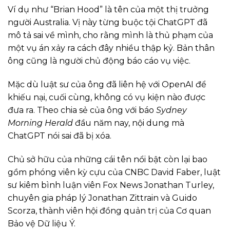
Ví dụ như “Brian Hood” là tên của một thị trưởng
người Australia. Vị này từng buộc tội ChatGPT đã
mô tả sai về mình, cho rằng mình là thủ phạm của
một vụ án xảy ra cách đây nhiều thập kỷ. Bản thân
ông cũng là người chủ động báo cáo vụ việc.
Mặc dù luật sư của ông đã liên hệ với OpenAI để
khiếu nại, cuối cùng, không có vụ kiện nào được
đưa ra. Theo chia sẻ của ông với báo
Sydney
Morning Herald
đầu năm nay, nội dung mà
ChatGPT nói sai đã bị xóa.
Chủ sở hữu của những cái tên nổi bật còn lại bao
gồm phóng viên kỳ cựu của CNBC David Faber, luật
sư kiêm bình luận viên Fox News Jonathan Turley,
chuyên gia pháp lý Jonathan Zittrain và Guido
Scorza, thành viên hội đồng quản trị của Cơ quan
Bảo vệ Dữ liệu Ý.